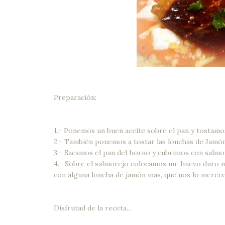
Preparación:
1.- Ponemos un buen aceite sobre el pan y tostamo
2.- También ponemos a tostar las lonchas de Jamó
3.- Sacamos el pan del horno y cubrimos con salmo
4.- Sobre el salmorejo colocamos un huevo duro mu
con alguna loncha de jamón mas, que nos lo merece
Disfrutad de la receta...