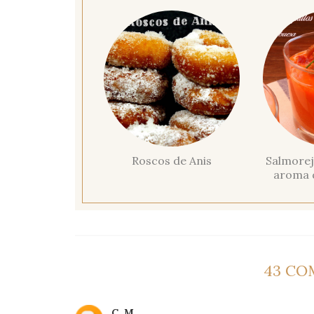
Roscos de Anis
Salmorejo
aroma 
43 CO
C. M