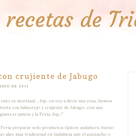
 recetas de Tr
con crujiente de Jabugo
MAYO DE 2011
sto es mortaaal ... bip...os voy a decir una cosa...hemos
 tosta con falmorejo y crujiente de Jabugo...con una
sta er jamón y la Feria...bip..."
e Feria preparar solo productos típicos andaluces, bueno
y algo mas tradicional en Andalucia que el gazpacho o