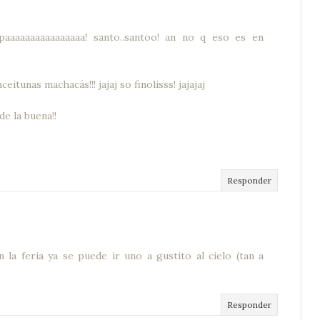
tapaaaaaaaaaaaaaaaa! santo..santoo! an no q eso es en
eitunas machacás!!! jajaj so finolisss! jajajaj
e la buena!!
Responder
 la feria ya se puede ir uno a gustito al cielo (tan a
Responder